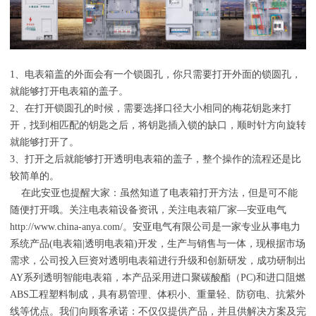
1、电表箱盖的外面会有一个锁圆孔，你只需要打开外面的锁圆孔，
就能够打开电表箱的盖子。
2、在打开锁圆孔的时候，需要选择口径大小相同的梅花钥匙来打
开，找到相匹配的钥匙之后，将钥匙插入锁的缺口，顺时针方向旋转
就能够打开了。
3、打开之后就能够打开透明电表箱的盖子，整个操作的流程还是比
较简单的。
在此安亚也提醒大家：虽然知道了电表箱打开方法，但是可不能
随便打开哦。关注电表箱设备资讯，关注电表箱厂家—安亚电气
http://www.china-anya.com/。安亚电气有限公司是一家专业从事电力
系统产品(电表箱|透明电表箱)开发，生产与销售与一体，现根据市场
需求，公司投入巨资对透明电表箱进行升级和创新研发，成功研制出
AY系列透明智能电表箱，本产品采用进口聚碳酸酯（PC)和进口阻燃
ABS工程塑料制成，具有易管理、体积小、重量轻、防窃电、抗紫外
线等优点。我们向顾客承诺：不仅仅提供产品，并且供解决方案及完